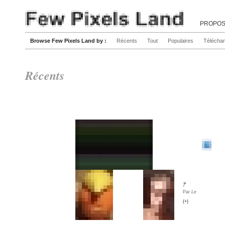
PROPOS
Browse Few Pixels Land by :
Récents
Tout
Populaires
Télécha
Récents
?
4
Par
Le
Par
Le
(+)
(+)