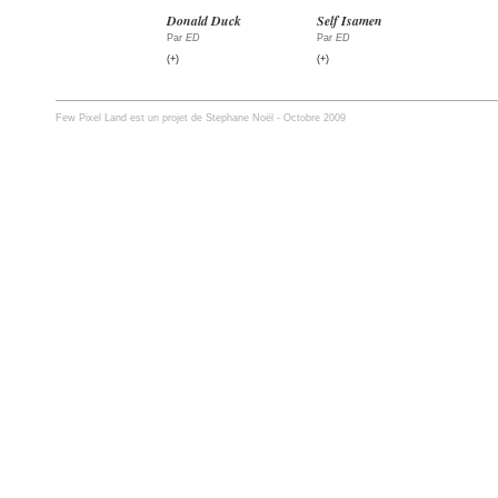
Self Isamen
Donald Duck
Par
ED
Par
ED
(+)
(+)
Few Pixel Land est un projet de Stephane Noël - Octobre 2009